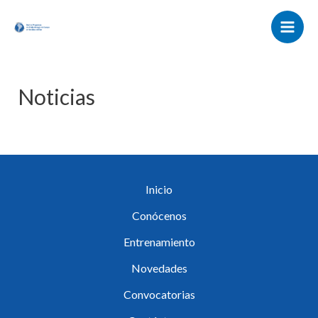
Ir
Main
al
Men
contenido
Noticias
Inicio
Conócenos
Entrenamiento
Novedades
Convocatorias